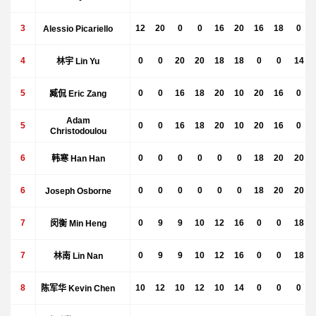
3
Alessio Picariello
12
20
0
0
16
20
16
18
0
4
林宇 Lin Yu
0
0
20
20
18
18
0
0
14
5
臧侃 Eric Zang
0
0
16
18
20
10
20
16
0
Adam
5
0
0
16
18
20
10
20
16
0
Christodoulou
6
韩寒 Han Han
0
0
0
0
0
0
18
20
20
6
Joseph Osborne
0
0
0
0
0
0
18
20
20
7
闵衡 Min Heng
0
9
9
10
12
16
0
0
18
7
林南 Lin Nan
0
9
9
10
12
16
0
0
18
8
陈军华 Kevin Chen
10
12
10
12
10
14
0
0
0