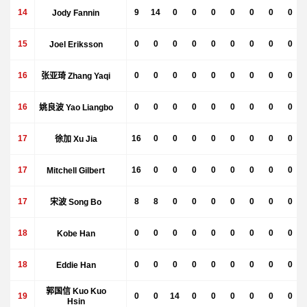
14
Jody Fannin
9
14
0
0
0
0
0
0
0
15
Joel Eriksson
0
0
0
0
0
0
0
0
0
16
张亚琦 Zhang Yaqi
0
0
0
0
0
0
0
0
0
16
姚良波 Yao Liangbo
0
0
0
0
0
0
0
0
0
17
徐加 Xu Jia
16
0
0
0
0
0
0
0
0
17
Mitchell Gilbert
16
0
0
0
0
0
0
0
0
17
宋波 Song Bo
8
8
0
0
0
0
0
0
0
18
Kobe Han
0
0
0
0
0
0
0
0
0
18
Eddie Han
0
0
0
0
0
0
0
0
0
郭国信 Kuo Kuo
19
0
0
14
0
0
0
0
0
0
Hsin