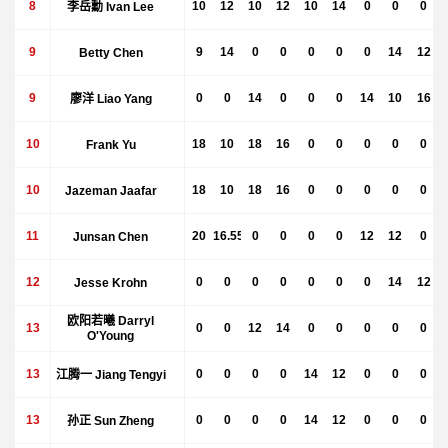
8
李岳勳 Ivan Lee
10
12
10
12
10
14
0
0
0
9
Betty Chen
9
14
0
0
0
0
0
14
12
9
廖洋 Liao Yang
0
0
14
0
0
0
14
10
16
10
Frank Yu
18
10
18
16
0
0
0
0
0
10
Jazeman Jaafar
18
10
18
16
0
0
0
0
0
11
Junsan Chen
20
16.55
0
0
0
0
12
12
0
12
Jesse Krohn
0
0
0
0
0
0
0
14
12
欧阳若曦 Darryl
13
0
0
12
14
0
0
0
0
0
O'Young
13
江腾一 Jiang Tengyi
0
0
0
0
14
12
0
0
0
13
孙正 Sun Zheng
0
0
0
0
14
12
0
0
0