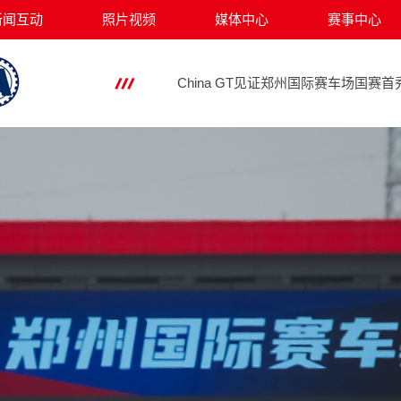
一骑绝尘 China GT郑州揭幕战梁瀚
新闻互动
照片视频
媒体中心
赛事中心
China GT见证郑州国际赛车场国赛
极速冲刺 | China GT郑州站完成排
明星车手齐聚 赛车群英首测 郑州国
GT劲旅齐聚中原，China GT新赛季
China GT 引领郑州国际赛车场全新
奢华至美 轻享奢华——汽车内饰轻奢
注意流量！China GT珠海站精彩图集
激战全场！China GT珠海站第一回
疾速鏖战！China GT珠海站第二回
China GT珠海站第一回合上演精彩对