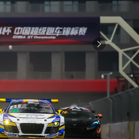
发
迷体验独特激情
GT上海站圆满落幕
巅峰对决
TOYOTA SUPRA成为China GT 2021赛季GT4组官方安全车！
OP快问快答！
又一届斯帕24小时落幕 今年都有哪些China GT好手夺得佳绩？