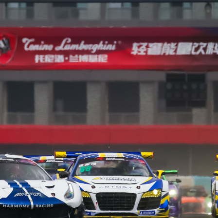
逐鹿珠赛 China GT珠海站开跑在即！
再聚申城——China GT上海站一触即
TOYOTA SUPRA疾驶上赛 热血车
严防严控与安全办赛两手抓 China 
鏖战申城——China GT上海站演绎
为什么说赛车手也是运动员？
人人都在谈论的BOP是什么？请看B