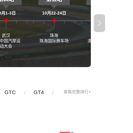
0月1-3日
10月22-24日
11月18-21日
武汉
珠海
澳门
中国汽摩运
珠海国际赛车场
澳门格兰披治大
动大会
赛车
GTC
GT4
查看完整排行+