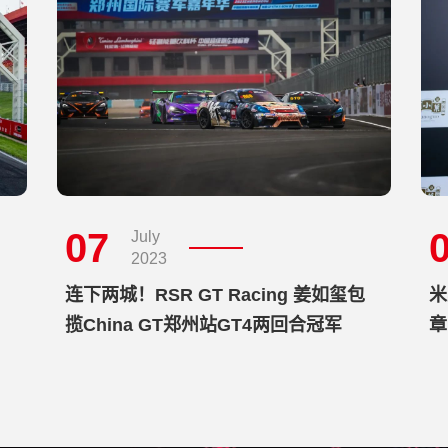
07
July
2023
连下两城！RSR GT Racing 姜如玺包
米
揽China GT郑州站GT4两回合冠军
章