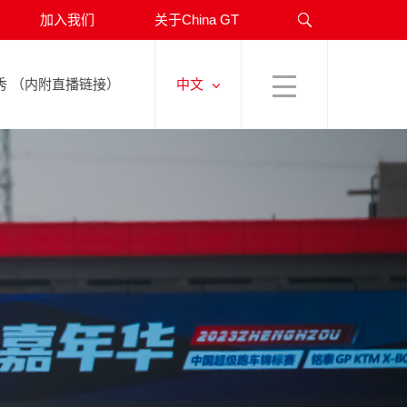
昭豪取双胜
加入我们
关于China GT
首秀 （内附直播链接）
位 法拉利夺杆！
中文
际赛车嘉年华现正启动
安全生产月 | China GT裁判/救援团队为郑州揭幕战做好准备
郑州揭幕！
起航
品牌普达斯专访
来啦
合精彩纷呈
合激情上演
决！