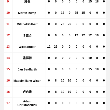
9
臧侃
0
0
0
0
0
0
15
18
0
10
Martin Rump
0
0
12
0
25
15
0
0
0
11
Mitchell Gilbert
0
0
25
25
0
0
0
0
0
12
李佳奇
0
0
0
0
12
12
12
10
0
13
Will Bamber
12
25
0
0
0
0
0
0
0
14
孟祥初
0
0
0
0
0
0
10
8
0
15
Jan Seyffarth
0
0
0
0
0
0
15
18
0
16
Massimiliano Wiser
0
8
10
10
0
0
0
0
0
16
卢启峰
0
8
10
10
0
0
0
0
0
Adam
17
0
0
0
0
0
0
0
0
0
Christodoulou