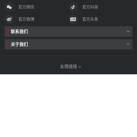
官方微信
官方抖音
官方微博
官方头条
联系我们
关于我们
友情链接