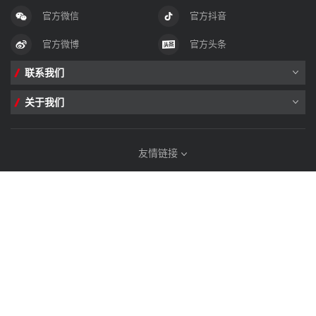
官方微信
官方抖音
官方微博
官方头条
联系我们
关于我们
友情链接