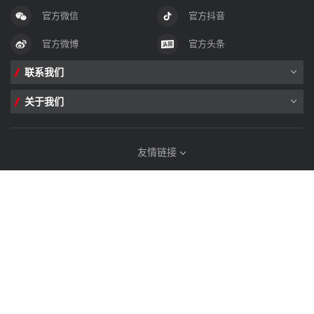
官方微信
官方抖音
官方微博
官方头条
联系我们
关于我们
友情链接