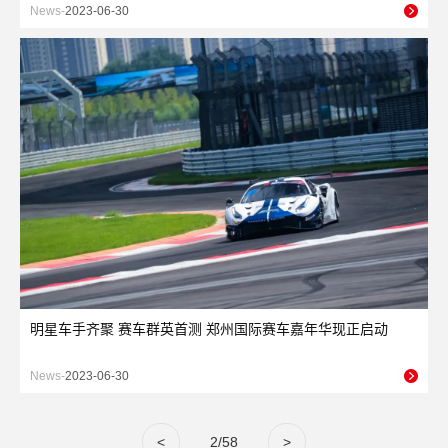
News-
2023-06-30
明星车手齐聚 赛车群英首测 郑州国际赛车嘉年华现正启动
News-
2023-06-30
<
2/58
>