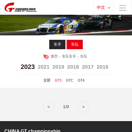
中文
车手
车队
首页
-
车队车手
-
车队
2023
2021
2019
2018
2017
2016
全部
GT3
GTC
GT4
<
1/0
>
CHINA GT championship