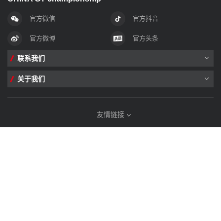
官方微信
官方抖音
官方微博
官方头条
联系我们
关于我们
友情链接