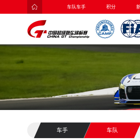
车队车手
积分
车手
车队