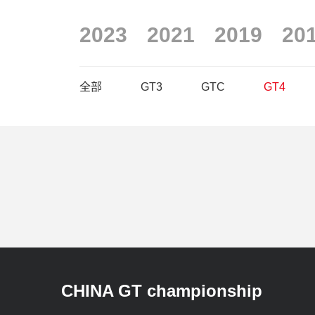
2023
2021
2019
20
全部
GT3
GTC
GT4
CHINA GT championship