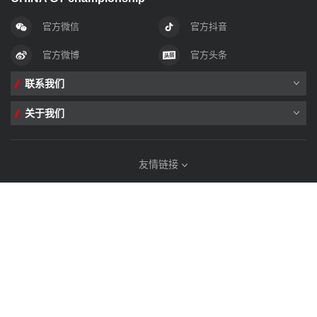
官方微信
官方抖音
官方微博
官方头条
联系我们
关于我们
友情链接