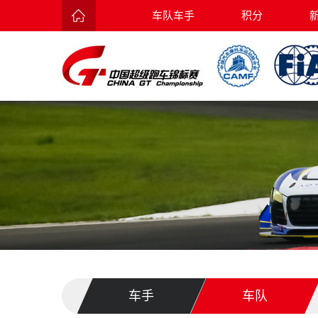
车队车手
积分
车手
车队