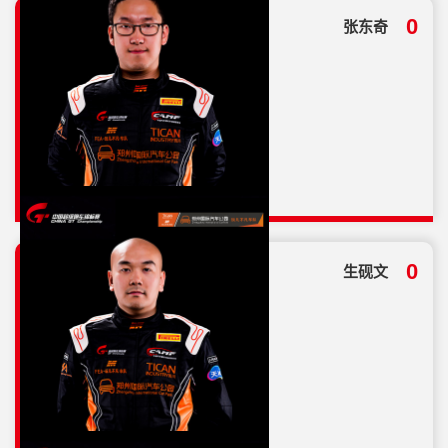
总分
0
张东奇
0
总分
0
生砚文
12