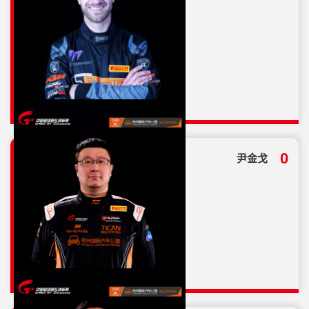
总分
0
尹金戈
0