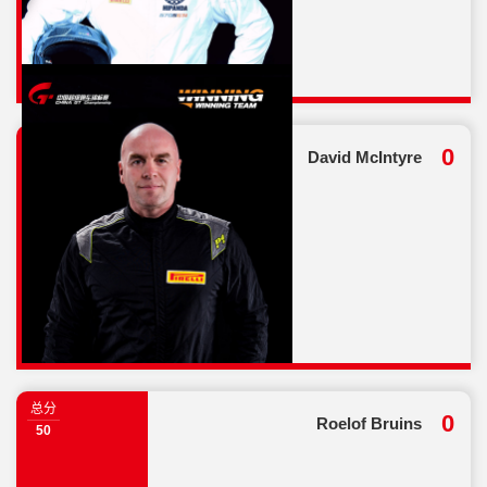
总分
0
David McIntyre
25
总分
0
Roelof Bruins
50