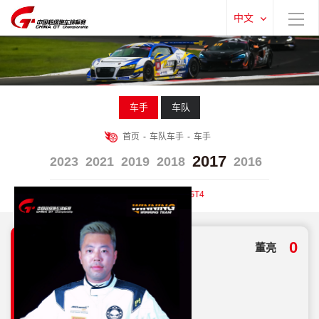
中文
车手
车队
首页
-
车队车手
-
车手
2017
2023
2021
2019
2018
2016
全部
GT3
GTC
GT4
总分
0
董亮
25