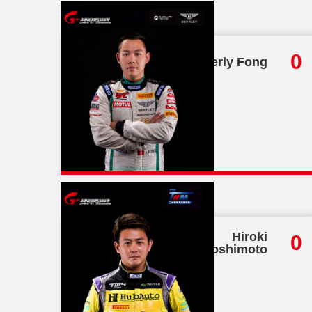
总分
0
Adderly Fong
27
总分
Hiroki
0
Yoshimoto
19