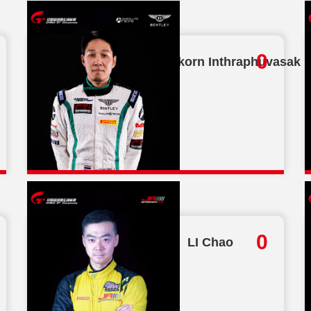
逐鹿珠赛 China GT珠海站开跑在即！
再聚申城——China GT上海站一触即
总分
0
Vutthikorn Inthraphuvasak
TOYOTA SUPRA疾驶上赛 热血车
27
严防严控与安全办赛两手抓 China 
总分
0
LI Chao
18