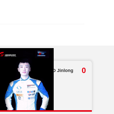
落幕
昭豪取双胜
首秀 （内附直播链接）
位 法拉利夺杆！
际赛车嘉年华现正启动
安全生产月 | China GT裁判/救援团队为郑州揭幕战做好准备
郑州揭幕！
起航
总分
0
BAO Jinlong
28
品牌普达斯专访
来啦
合精彩纷呈
合激情上演
决！