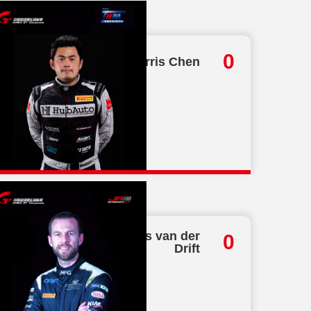
发
总分
0
Morris Chen
迷体验独特激情
19
GT上海站圆满落幕
总分
Chris van der
0
Drift
18