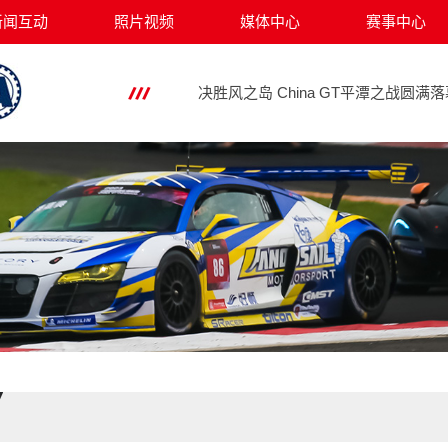
办一场赛事比赛，需要有哪些工作及
新闻互动
照片视频
媒体中心
赛事中心
速度魅力席卷平潭 米其林助China G
决胜风之岛 China GT平潭之战圆满
强大阵容持续升级 China GT平潭站
共赴热爱的赛车 平潭国际赛车嘉年华-Ch
China GT郑州站精彩时刻，激情演绎
米其林助力 China GT首秀郑州再揭
Beachhead比奇漢倾情助力 China
豪取双冠 和谐赛车Harmony Raci