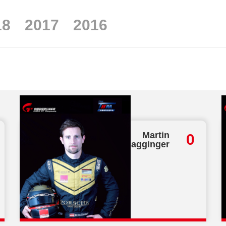
开启新时代 郑州国际赛车嘉年华圆满
一骑绝尘 China GT郑州揭幕战梁瀚
18
2017
2016
China GT见证郑州国际赛车场国赛
极速冲刺 | China GT郑州站完成排
明星车手齐聚 赛车群英首测 郑州国
GT劲旅齐聚中原，China GT新赛季
China GT 引领郑州国际赛车场全新
总分
Martin
0
Ragginger
28
奢华至美 轻享奢华——汽车内饰轻奢
注意流量！China GT珠海站精彩图集
激战全场！China GT珠海站第一回
疾速鏖战！China GT珠海站第二回
China GT珠海站第一回合上演精彩对