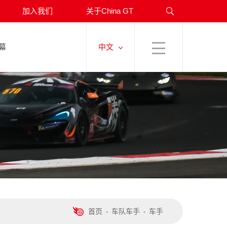
岗位？（一）
加入我们
关于China GT
T车手勇夺佳绩
落幕
中文
对决碧海之滨 China GT平潭站首回合郭国信拔得头筹（内附直播链接）
追风逐影 | China GT平潭站完成排位冲刺 K-Sport车队豪取双杆（内附直播链接）
再掀速度旋风
ina GT即将启动
连下两城！RSR GT Racing 姜如玺包揽China GT郑州站GT4两回合冠军
新章
 GT郑州揭幕战精彩上演
ng主场迎战制霸郑州
首页
车队车手
车手
-
-